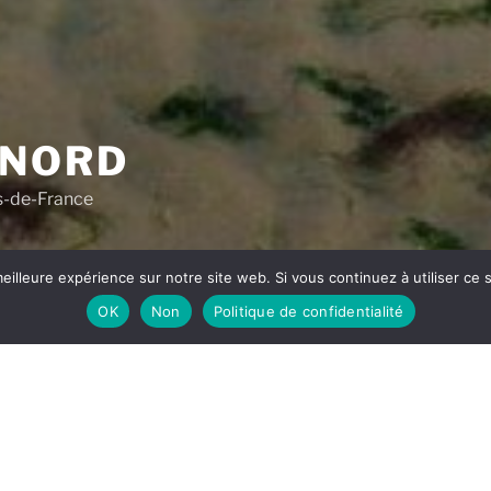
 NORD
s-de-France
eilleure expérience sur notre site web. Si vous continuez à utiliser ce
Ch’ti Blog
Ressources pour les randonneurs
Contact
OK
Non
Politique de confidentialité